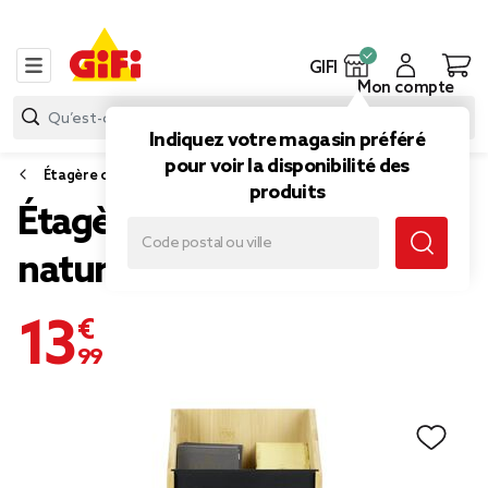
GIFI
Mon compte
Indiquez votre magasin préféré
pour voir la disponibilité des
Étagère cuisine, desserte et rangement de cuisine
produits
Étagère 3 niveaux bambou
naturel 40x18xH13cm
13,99 €