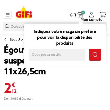
GIFI
Mon compte
Indiquez votre magasin préféré
pour voir la disponibilité des
Egouttoir
produits
Égouttoir pour évier à
suspendre caoutchouc gris
11x26,5cm
2,12 €
Dont 0,08€ d’éco-part