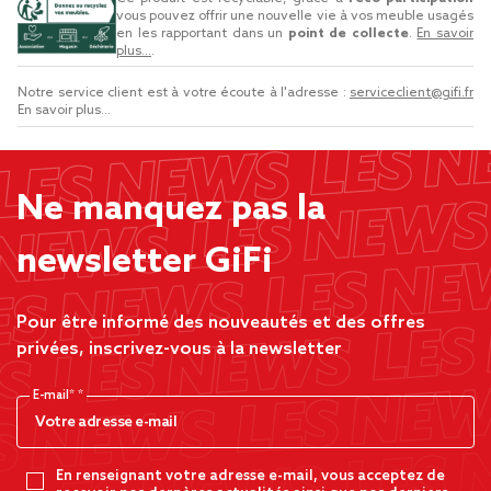
vous pouvez offrir une nouvelle vie à vos meuble usagés
en les rapportant dans un
point de collecte
.
En savoir
plus...
.
Notre service client est à votre écoute à l'adresse :
serviceclient@gifi.fr
En savoir plus...
Ne manquez pas la
newsletter GiFi
Pour être informé des nouveautés et des offres
privées, inscrivez-vous à la newsletter
E-mail*
En renseignant votre adresse e-mail, vous acceptez de