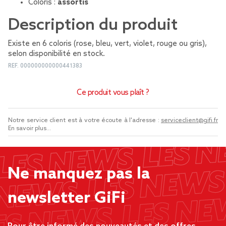
Coloris :
assortis
Description du produit
Existe en 6 coloris (rose, bleu, vert, violet, rouge ou gris),
selon disponibilité en stock.
REF.
000000000000441383
Ce produit vous plaît ?
Notre service client est à votre écoute à l'adresse :
serviceclient@gifi.fr
En savoir plus...
Ne manquez pas la
newsletter GiFi