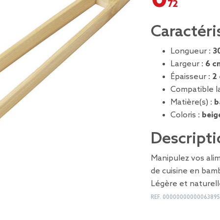
Caractéri
Longueur :
3
Largeur :
6 c
Épaisseur :
2
Compatible la
Matière(s) :
b
Coloris :
beig
Descripti
Manipulez vos alim
de cuisine en bam
Légère et naturell
REF.
0000000000006389