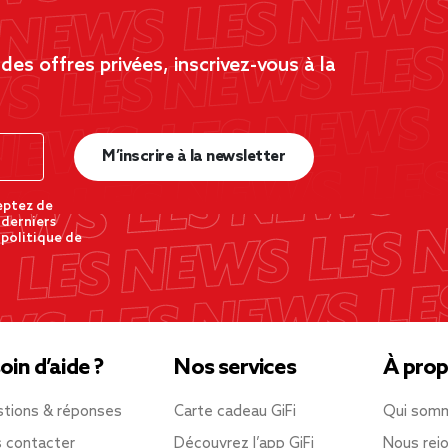
es offres privées, inscrivez-vous à la
M’inscrire à la newsletter
eptez de
 derniers
 politique de
oin d’aide ?
Nos services
À prop
tions & réponses
Carte cadeau GiFi
Qui som
 contacter
Découvrez l’app GiFi
Nous rejo