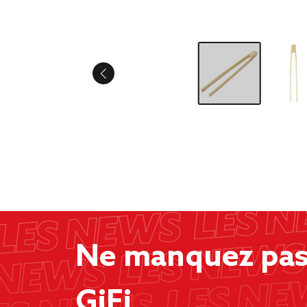
Ne manquez pas 
GiFi