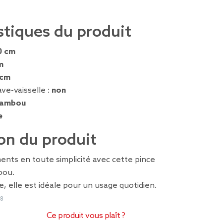
stiques du produit
0 cm
m
 cm
ve-vaisselle :
non
ambou
e
on du produit
ents en toute simplicité avec cette pince
bou.
e, elle est idéale pour un usage quotidien.
58
Ce produit vous plaît ?