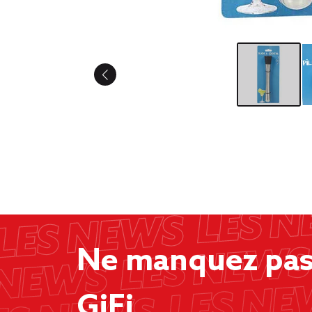
Ne manquez pas 
GiFi