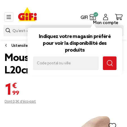
GIFI
Mon compte
Indiquez votre magasin préféré
pour voir la disponibilité des
Ustensile cuisine
produits
Mousseur à lait électrique
L20cm (2 modèles)
1,99 €
Dont 0,3€ d’éco-part