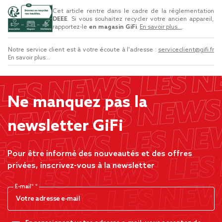
Cet article rentre dans le cadre de la réglementation
DEEE
. Si vous souhaitez recycler votre ancien appareil,
rapportez-le
en magasin GiFi
.
En savoir plus...
.
Notre service client est à votre écoute à l'adresse :
serviceclient@gifi.fr
En savoir plus...
Ne manquez pas la
newsletter GiFi
Pour être informé des nouveautés et des offres
privées, inscrivez-vous à la newsletter
E-mail*