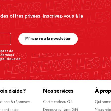
es offres privées, inscrivez-vous à la
M’inscrire à la newsletter
eptez de
 derniers
 politique de
oin d’aide ?
Nos services
À prop
tions & réponses
Carte cadeau GiFi
Qui som
 contacter
Découvrez l’app GiFi
Nous rejo