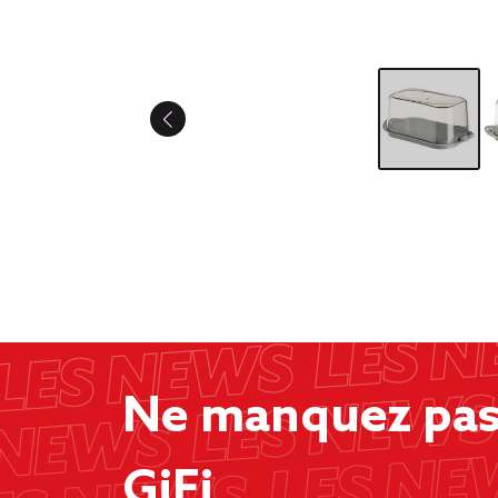
Ne manquez pas 
GiFi