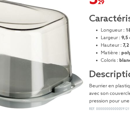
Caractéri
Longueur :
1
Largeur :
9,5
Hauteur :
7,2
Matière :
pol
Coloris :
blan
Descripti
Beurrier en plast
avec son couvercle
pression pour une
REF.
00000000000059121