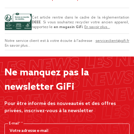
Cet article rentre dans le cadre de la réglementation
DEEE
. Si vous souhaitez recycler votre ancien appareil,
rapportez-le
en magasin GiFi
.
En savoir plus...
.
Notre service client est à votre écoute à l'adresse :
serviceclient@gifi.fr
En savoir plus...
Ne manquez pas la
newsletter GiFi
Pour être informé des nouveautés et des offres
privées, inscrivez-vous à la newsletter
E-mail*