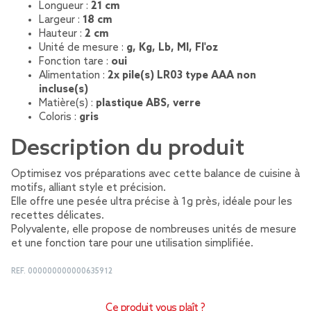
Longueur :
21 cm
Largeur :
18 cm
Hauteur :
2 cm
Unité de mesure :
g, Kg, Lb, Ml, Fl'oz
Fonction tare :
oui
Alimentation :
2x pile(s) LR03 type AAA non
incluse(s)
Matière(s) :
plastique ABS, verre
Coloris :
gris
Description du produit
Optimisez vos préparations avec cette balance de cuisine à
motifs, alliant style et précision.
Elle offre une pesée ultra précise à 1g près, idéale pour les
recettes délicates.
Polyvalente, elle propose de nombreuses unités de mesure
et une fonction tare pour une utilisation simplifiée.
REF.
000000000000635912
Ce produit vous plaît ?