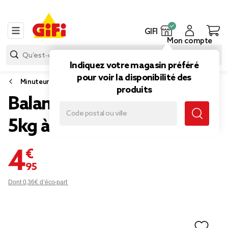
GIFI
Mon compte
Indiquez votre magasin préféré
pour voir la disponibilité des
Minuteur et balance de cuisine
produits
Balance de cuisine LCD
5kg à motifs 18x21cm
4,95 €
Dont 0,36€ d’éco-part