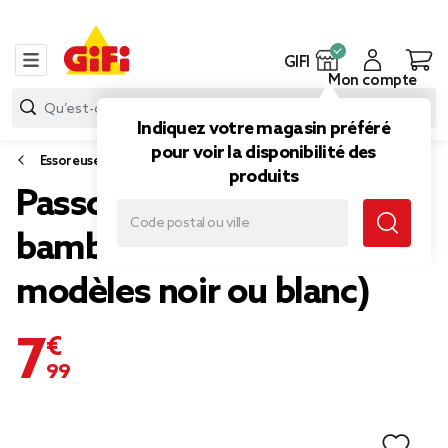
GIFI
Mon compte
Indiquez votre magasin préféré
pour voir la disponibilité des
Essoreuse à salade, passoire et entonnoir
produits
Passoire métal poignées
bambou Ø22xH18cm (2
modèles noir ou blanc)
7,99 €