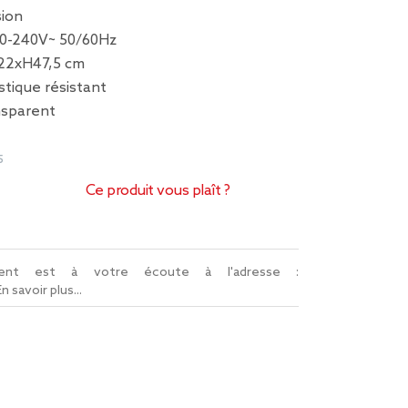
sion
220-240V~ 50/60Hz
x22xH47,5 cm
stique résistant
ansparent
5
Ce produit vous plaît ?
lient est à votre écoute à l'adresse :
En savoir plus...