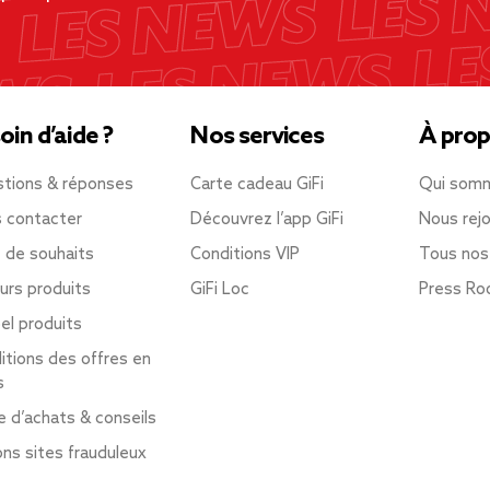
oin d’aide ?
Nos services
À prop
tions & réponses
Carte cadeau GiFi
Qui som
 contacter
Découvrez l’app GiFi
Nous rejo
e de souhaits
Conditions VIP
Tous nos
urs produits
GiFi Loc
Press R
el produits
itions des offres en
s
e d’achats & conseils
ons sites frauduleux