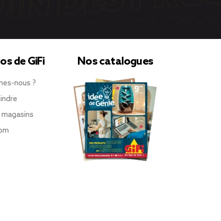
os de GiFi
Nos catalogues
mes-nous ?
indre
 magasins
oom