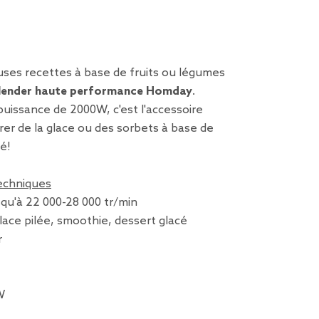
euses recettes à base de fruits ou légumes
lender haute performance Homday
.
uissance de 2000W, c'est l'accessoire
rer de la glace ou des sorbets à base de
té!
techniques
squ'à 22 000-28 000 tr/min
lace pilée, smoothie, dessert glacé
r
W