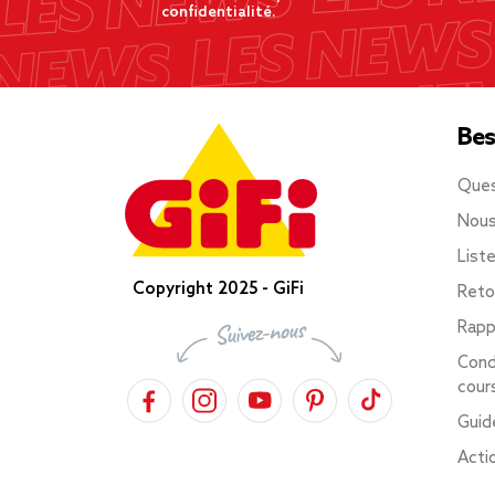
confidentialité.
Bes
Ques
Nous
List
Copyright 2025 - GiFi
Reto
Rapp
Cond
cour
Guid
Acti