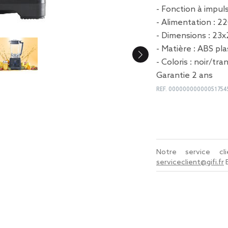
- Fonction à impul
- Alimentation : 
- Dimensions : 23
- Matière : ABS pla
- Coloris : noir/tr
Garantie 2 ans
REF.
00000000000051754
Notre service c
serviceclient@gifi.fr