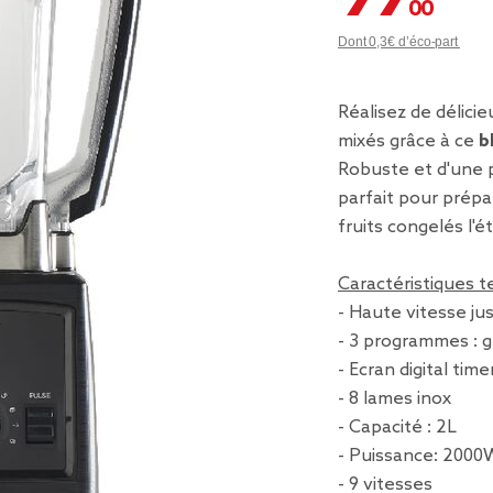
Dont 0,3€ d’éco-part
Réalisez de délici
mixés grâce à ce
b
Robuste et d'une p
parfait pour prépa
fruits congelés l'é
Caractéristiques 
- Haute vitesse ju
- 3 programmes : g
- Ecran digital time
- 8 lames inox
- Capacité : 2L
- Puissance: 2000
- 9 vitesses