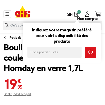
GIFI
Mon compte
Indiquez votre magasin préféré
pour voir la disponibilité des
Petit déjeuner
produits
Bouilloire LED sans fil
couleurs variables
Homday en verre 1,7L
19,95 €
Dont 0,55€ d’éco-part