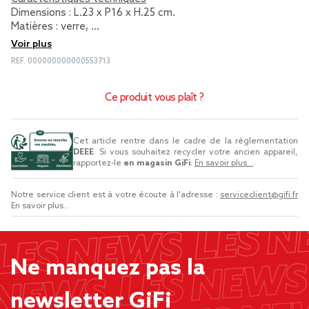
Dimensions : L.23 x P16 x H.25 cm.
Matières : verre, …
Voir plus
REF.
000000000000553713
Ce produit vous plaît ?
Cet article rentre dans le cadre de la réglementation
DEEE
. Si vous souhaitez recycler votre ancien appareil,
rapportez-le
en magasin GiFi
.
En savoir plus...
.
Notre service client est à votre écoute à l'adresse :
serviceclient@gifi.fr
En savoir plus...
Ne manquez pas la
newsletter GiFi