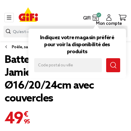
GIFI
Mon compte
Indiquez votre magasin préféré
pour voir la disponibilité des
Poêle, sauteuse et wok
produits
Batterie de cuisine Tefal
Jamie Oliver 3 casseroles
Ø16/20/24cm avec
couvercles
49,95 €