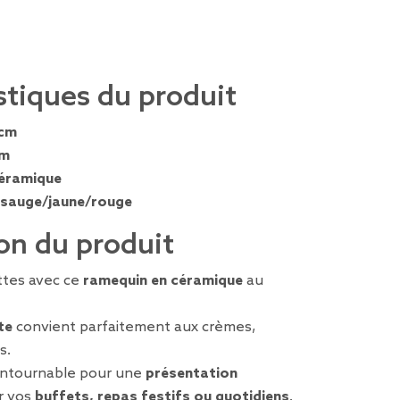
stiques du produit
 cm
cm
éramique
 sauge/jaune/rouge
on du produit
ttes avec ce
ramequin en céramique
au
te
convient parfaitement aux crèmes,
s.
ontournable pour une
présentation
ur vos
buffets, repas festifs ou quotidiens
.