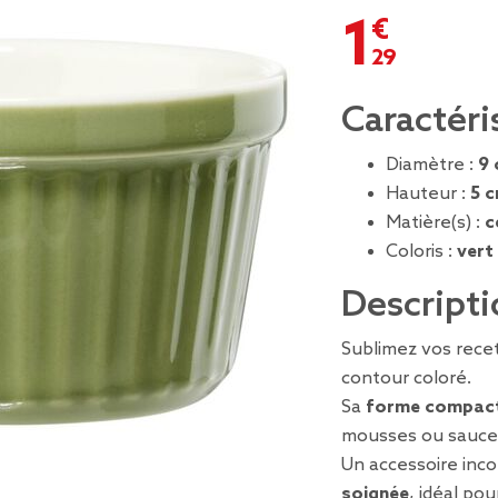
1,29 €
Caractéri
Diamètre :
9
Hauteur :
5 
Matière(s) :
c
Coloris :
vert
Descripti
Sublimez vos rece
contour coloré.
Sa
forme compac
mousses ou sauce
Un accessoire inc
soignée
, idéal po