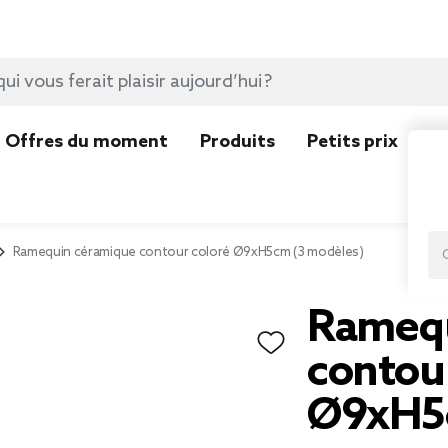
Offres du moment
Produits
Petits prix
N
Ramequin céramique contour coloré Ø9xH5cm (3 modèles)
Ramequ
contou
Ø9xH5c