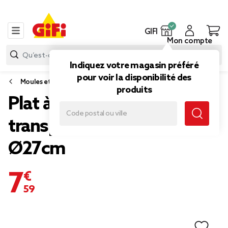
GIFI
Mon compte
Indiquez votre magasin préféré
pour voir la disponibilité des
Moules et emporte-pièces
produits
Plat à tarte x2 verre
transparent Ø30 et
Ø27cm
7,59 €