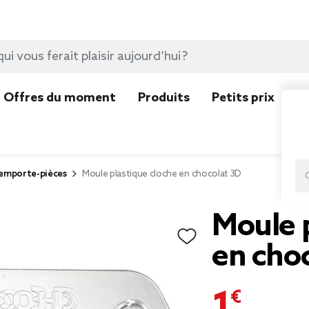
Offres du moment
Produits
Petits prix
N
 emporte-pièces
Moule plastique cloche en chocolat 3D
Moule p
en cho
1,00 €