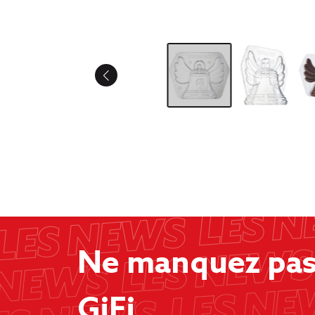
Ne manquez pas 
GiFi