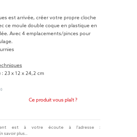
es est arrivée, créer votre propre cloche
ec ce moule double coque en plastique en
ilée. Avec 4 emplacements/pinces pour
ulage.
urnies
techniques
 : 23 x 12 x 24,2 cm
80
Ce produit vous plaît ?
lient est à votre écoute à l'adresse :
En savoir plus...