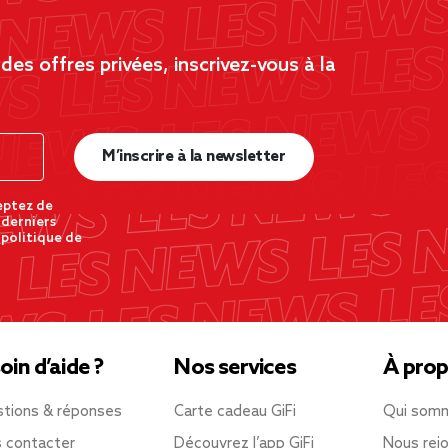
es offres privées, inscrivez-vous à la
M’inscrire à la newsletter
eptez de
 derniers
 politique de
oin d’aide ?
Nos services
À prop
tions & réponses
Carte cadeau GiFi
Qui som
 contacter
Découvrez l’app GiFi
Nous rejo