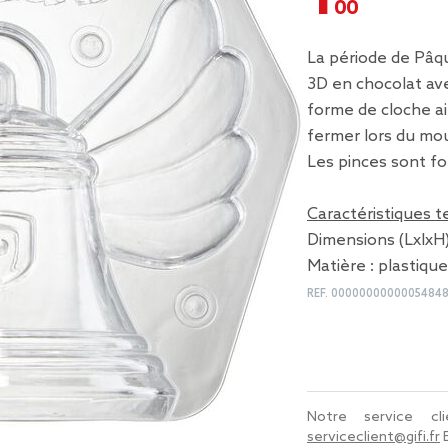
La période de Pâqu
3D en chocolat av
forme de cloche a
fermer lors du mo
Les pinces sont fo
Caractéristiques 
Dimensions (LxlxH)
Matière : plastique
REF.
0000000000005484
Notre service c
serviceclient@gifi.fr