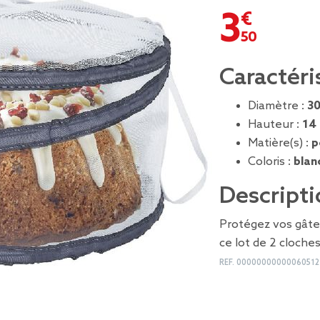
3,50 €
Caractéri
Diamètre :
3
Hauteur :
14
Matière(s) :
p
Coloris :
blanc
Descripti
Protégez vos gâte
ce lot de 2 cloches
REF.
00000000000060512