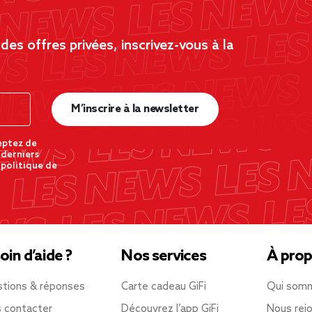
es offres privées, inscrivez-vous à la
M’inscrire à la newsletter
eptez de
 derniers
 politique de
oin d’aide ?
Nos services
À prop
tions & réponses
Carte cadeau GiFi
Qui som
 contacter
Découvrez l’app GiFi
Nous rejo