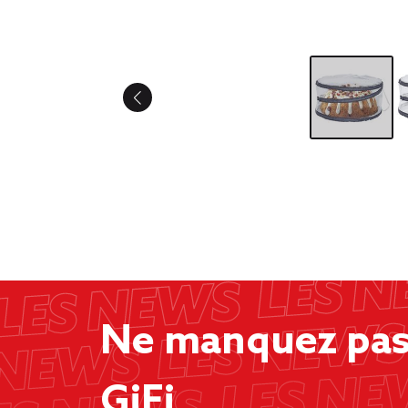
Ne manquez pas 
GiFi