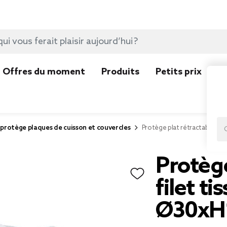
Offres du moment
Produits
Petits prix
N
protège plaques de cuisson et couvercles
Protège plat rétractable fil
Protège
filet ti
Ø30xH