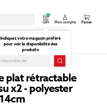
GIFI
Mon compte
Panier
ouveautés
Inspirations
Indiquez votre magasin préféré
pour voir la disponibilité des
produits
et tissu x2 - polyester Ø30xH14cm
 plat rétractable
ssu x2 - polyester
14cm