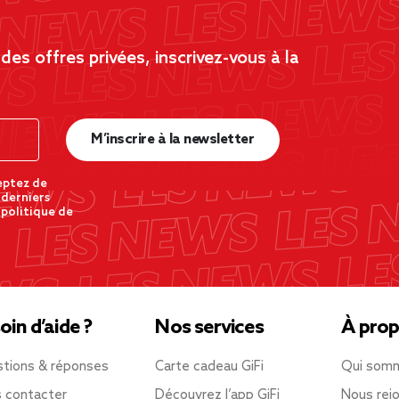
es offres privées, inscrivez-vous à la
M’inscrire à la newsletter
eptez de
 derniers
 politique de
oin d’aide ?
Nos services
À prop
tions & réponses
Carte cadeau GiFi
Qui som
 contacter
Découvrez l’app GiFi
Nous rejo