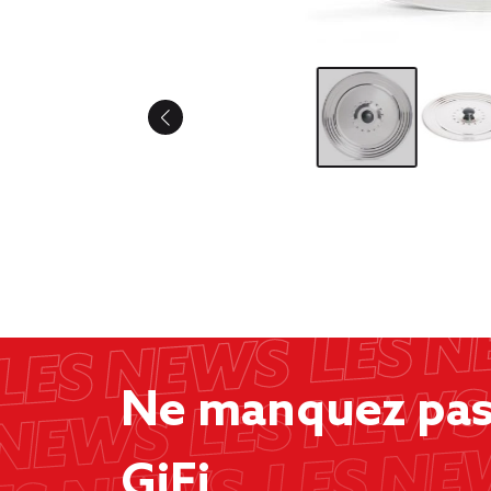
Ne manquez pas 
GiFi