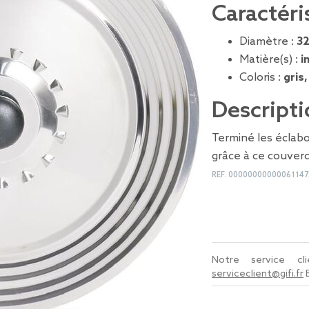
Caractéri
Diamètre :
3
Matière(s) :
i
Coloris :
gris,
Descripti
Terminé les éclabo
grâce à ce couverc
REF.
00000000000061147
Notre service c
serviceclient@gifi.fr