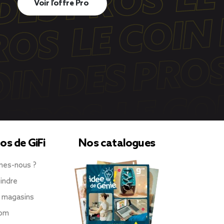
Voir l’offre Pro
os de GiFi
Nos catalogues
mes-nous ?
indre
 magasins
oom