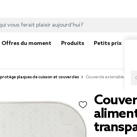
Offres du moment
Produits
Petits prix
N
protège plaques de cuisson et couvercles
Couvercle extensible aliment
Couver
aliment
transp