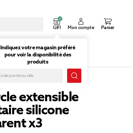
GIFI
Mon compte
Panier
ouveautés
Inspirations
Indiquez votre magasin préféré
pour voir la disponibilité des
produits
aire silicone transparent x3
cle extensible
aire silicone
arent x3