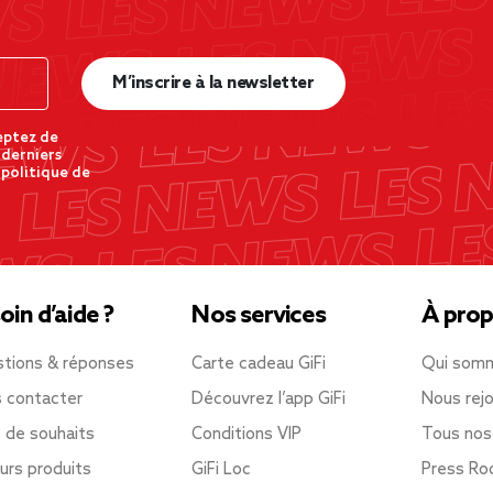
M’inscrire à la newsletter
eptez de
 derniers
 politique de
oin d’aide ?
Nos services
À prop
tions & réponses
Carte cadeau GiFi
Qui som
 contacter
Découvrez l’app GiFi
Nous rejo
e de souhaits
Conditions VIP
Tous nos
urs produits
GiFi Loc
Press R