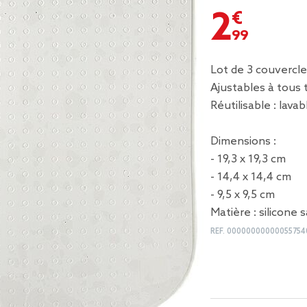
2,99 €
Lot de 3 couvercle
Ajustables à tous 
Réutilisable : lavab
Dimensions :
- 19,3 x 19,3 cm
- 14,4 x 14,4 cm
- 9,5 x 9,5 cm
Matière : silicone
REF.
00000000000055754