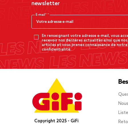
newsletter
E-mail*
En renseignant votre adresse e-mail, vous acc
recevoir nos dernères actualités ainsi que nos
articles et vous prenez connaissance de notre
confidentialité.
Bes
Ques
Nous
List
Copyright 2025 - GiFi
Reto