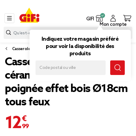
GIFI
Mon compte
Indiquez votre magasin préféré
pour voir la disponibilité des
Casserole et faitout
produits
Casserole revêtement
céramique vert olive
poignée effet bois Ø18cm
tous feux
12,99 €