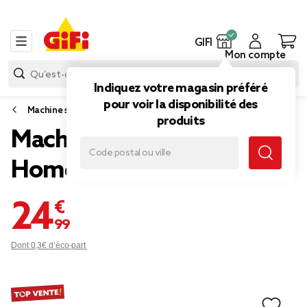
GIFI
Mon compte
Indiquez votre magasin préféré
pour voir la disponibilité des
Machine sous vide et emballage alimentaire
produits
Machine sous-vide
Homday 80W
24,99 €
Dont 0,3€ d’éco-part