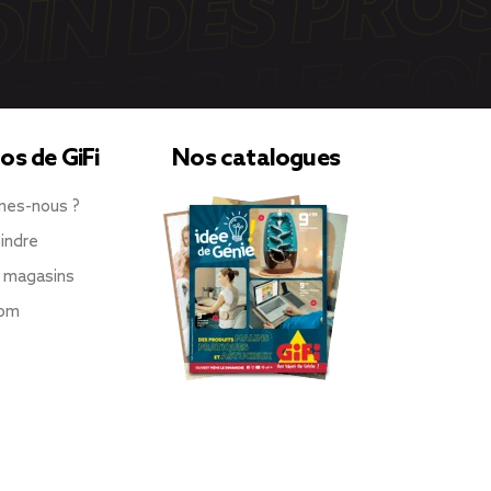
os de GiFi
Nos catalogues
mes-nous ?
indre
 magasins
oom