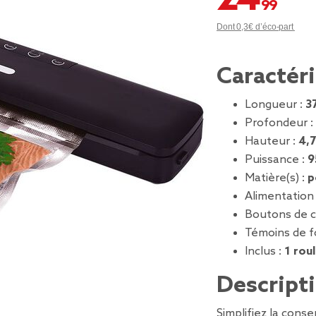
Dont 0,3€ d’éco-part
Caractér
Longueur :
3
Profondeur :
Hauteur :
4,
Puissance :
9
Matière(s) :
p
Alimentation
Boutons de 
Témoins de 
Inclus :
1 rou
Descript
Simplifiez la cons