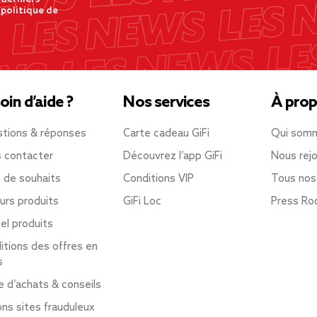
 politique de
oin d’aide ?
Nos services
À prop
tions & réponses
Carte cadeau GiFi
Qui som
 contacter
Découvrez l’app GiFi
Nous rejo
e de souhaits
Conditions VIP
Tous nos
urs produits
GiFi Loc
Press R
el produits
itions des offres en
s
e d’achats & conseils
ons sites frauduleux