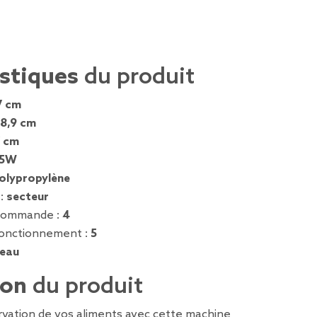
istiques
du produit
7 cm
8,9 cm
7 cm
5W
olypropylène
 :
secteur
commande :
4
fonctionnement :
5
leau
ion
du produit
ervation de vos aliments avec cette machine