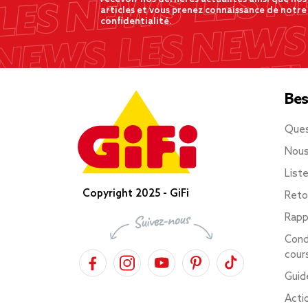
articles et vous prenez connaissance de notre
confidentialité.
Bes
Ques
Nous
List
Copyright 2025 - GiFi
Reto
Rapp
Cond
cour
Guid
Acti