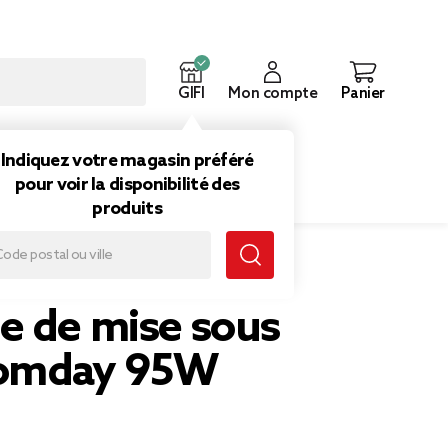
GIFI
Mon compte
Panier
ouveautés
Inspirations
Indiquez votre magasin préféré
pour voir la disponibilité des
produits
 sous vide Homday 95W
e de mise sous
Homday 95W