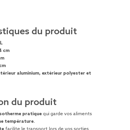
stiques du produit
 L
4 cm
cm
 cm
ntérieur aluminium, extérieur polyester et
on du produit
isotherme pratique
qui garde vos aliments
e température
.
te
facilite le transport lors de vos sorties