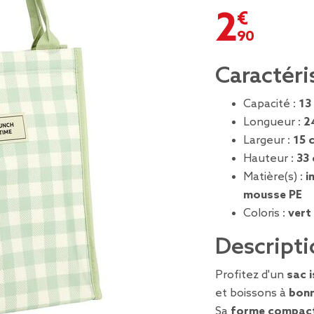
2,90 €
Caractéri
Capacité :
13
Longueur :
2
Largeur :
15 
Hauteur :
33
Matière(s) :
i
mousse PE
Coloris :
vert
Descripti
Profitez d'un
sac 
et boissons à
bonn
Sa
forme compac