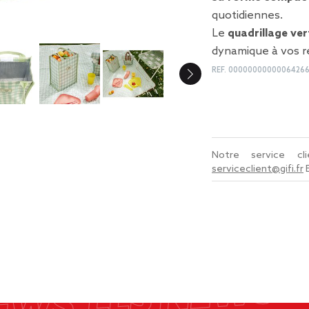
quotidiennes.
Le
quadrillage ver
dynamique à vos re
REF.
0000000000006426
Notre service c
serviceclient@gifi.fr