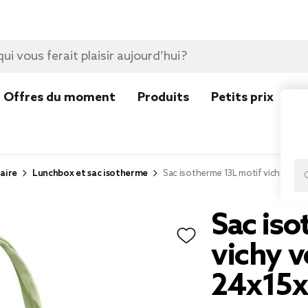
Offres du moment
Produits
Petits prix
N
aire
Lunchbox et sac isotherme
Sac isotherme 13L motif vichy ver
Sac is
vichy v
24x15