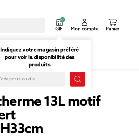
GIFI
Mon compte
Panier
ouveautés
Inspirations
Indiquez votre magasin préféré
pour voir la disponibilité des
produits
t 24x15xH33cm
otherme 13L motif
ert
xH33cm