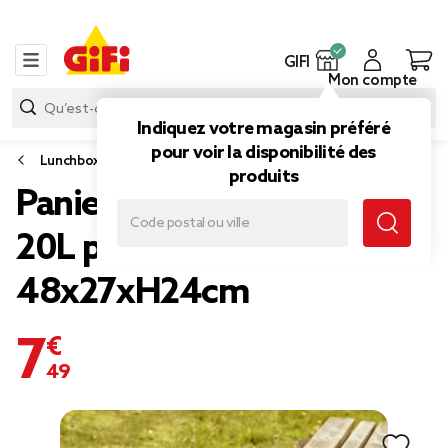
GIFI
Mon compte
Indiquez votre magasin préféré
pour voir la disponibilité des
Lunchbox et sac isotherme
produits
Panier fraîcheur isotherme
20L pliable alu et tissu vert
48x27xH24cm
7,49 €