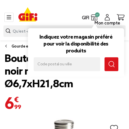
GIFI
Mon compte
Indiquez votre magasin préféré
pour voir la disponibilité des
Gourde et bouteille isotherme
produits
Bouteille isotherme acier
noir motif rond 500ml
Ø6,7xH21,8cm
6,99 €