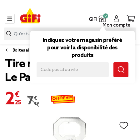
GIFI
Mon compte
Indiquez votre magasin préféré
pour voir la disponibilité des
Boites alimentaires et bocaux
produits
Tire rondelle métallique
Le Parfait
2,25 €
OFFRE VIP
7,49 €
Prix remisé de 7,49 € à 2,25 €