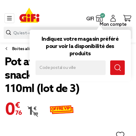
GIFI
Mon compte
Indiquez votre magasin préféré
pour voir la disponibilité des
Boites alimentaires et bocaux
produits
Pot avec couvercle pour
snack en plastique rose
110ml (lot de 3)
0,76 €
OFFRE VIP
1,09 €
Prix remisé de 1,09 € à 0,76 €