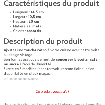
Caractéristiques du produit
Longueur :
14,5 cm
Largeur :
10,5 cm
Hauteur :
20 cm
Matière(s) :
métal
Coloris :
assortis
Description du produit
Ajoutez une
touche rétro
à votre cuisine avec cette boîte
au design vintage.
Son format pratique permet de
conserver biscuits, café
ou sucre
à l'abri de l'humidité.
Existe en 3 modèles (scooter/voiture/corn flakes) selon
disponibilité en stock magasin.
REF.
000000000000638853
Ce produit vous plaît ?
Notre service client est à votre écoute à l'adresse :
serviceclient@gifi.fr