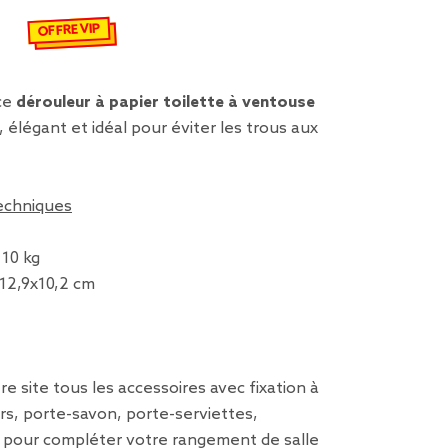
OFFRE VIP
 €
emisé de 14,99 € à 4,50 €
 ce
dérouleur à papier toilette à ventouse
 élégant et idéal pour éviter les trous aux
techniques
10 kg
x12,9x10,2 cm
e site tous les accessoires avec fixation à
s, porte-savon, porte-serviettes,
r pour compléter votre rangement de salle