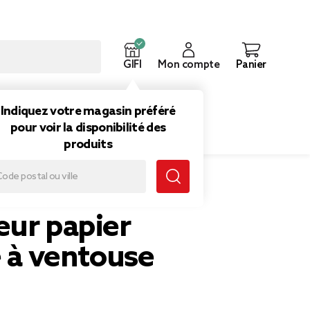
GIFI
Mon compte
Panier
ouveautés
Inspirations
Indiquez votre magasin préféré
pour voir la disponibilité des
produits
ouse blanc
eur papier
e à ventouse