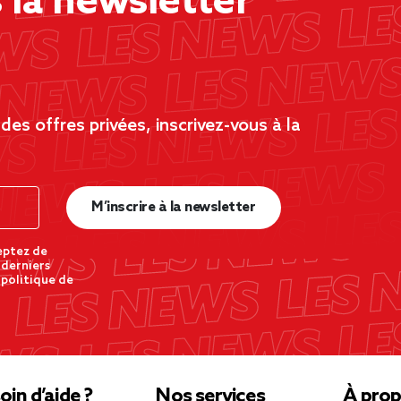
la newsletter
es offres privées, inscrivez-vous à la
M’inscrire à la newsletter
eptez de
 derniers
 politique de
oin d’aide ?
Nos services
À prop