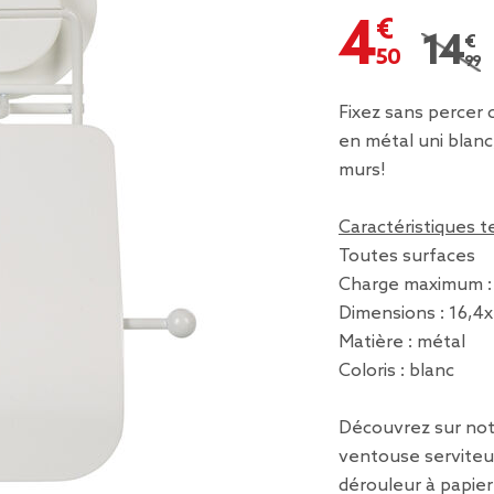
4,50 €
14,99
Prix r
Fixez sans percer
en métal uni blanc,
murs!
Caractéristiques 
Toutes surfaces
Charge maximum : 
Dimensions : 16,4
Matière : métal
Coloris : blanc
Découvrez sur notr
ventouse serviteur
dérouleur à papie