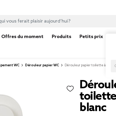
Offres du moment
Produits
Petits prix
N
ipement WC
Dérouleur papier WC
Dérouleur papier toilette à vent
Déroul
toilett
blanc