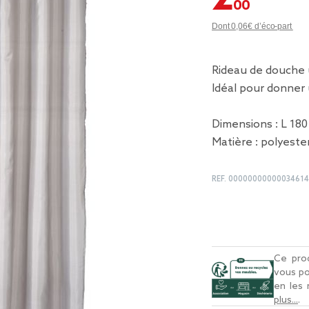
Dont 0,06€ d’éco-part
Rideau de douche 
Idéal pour donner 
Dimensions : L 180
Matière : polyeste
REF.
00000000000034614
Ce prod
vous po
en les
plus...
.