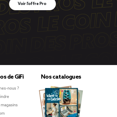
Voir l’offre Pro
os de GiFi
Nos catalogues
mes-nous ?
indre
 magasins
oom