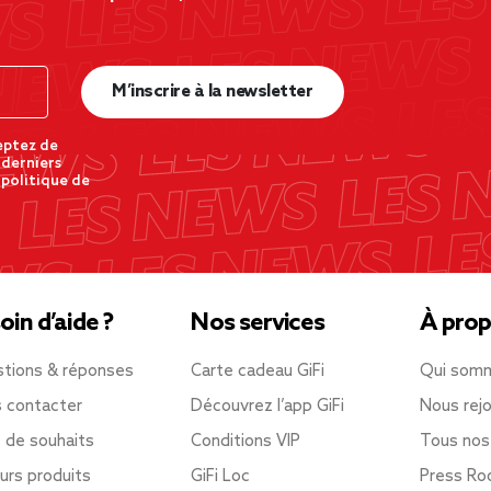
M’inscrire à la newsletter
eptez de
 derniers
 politique de
oin d’aide ?
Nos services
À prop
tions & réponses
Carte cadeau GiFi
Qui som
 contacter
Découvrez l’app GiFi
Nous rejo
e de souhaits
Conditions VIP
Tous nos
urs produits
GiFi Loc
Press R