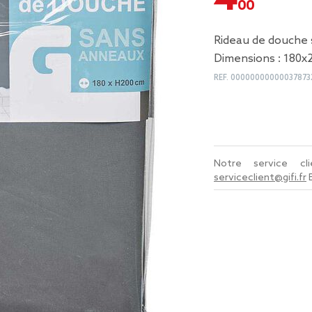
Rideau de douche 
Dimensions : 180x
REF.
00000000000037873
Notre service c
serviceclient@gifi.fr