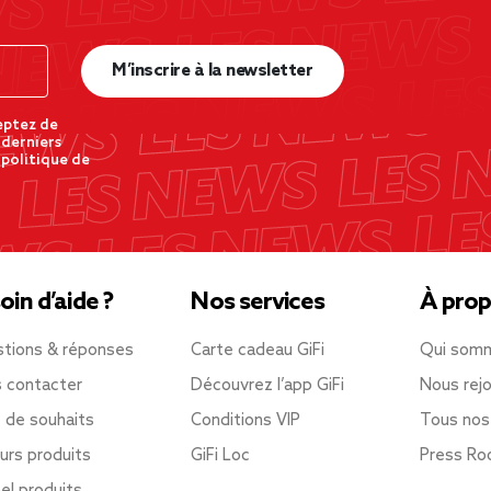
M’inscrire à la newsletter
eptez de
 derniers
 politique de
oin d’aide ?
Nos services
À prop
tions & réponses
Carte cadeau GiFi
Qui som
 contacter
Découvrez l’app GiFi
Nous rejo
e de souhaits
Conditions VIP
Tous nos
urs produits
GiFi Loc
Press R