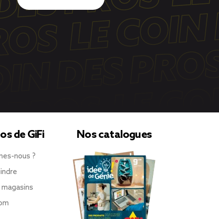
os de GiFi
Nos catalogues
mes-nous ?
indre
 magasins
oom