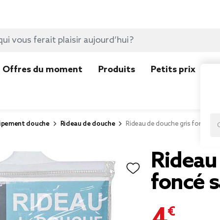
Offres du moment
Produits
Petits prix
N
ipement douche
Rideau de douche
Rideau de douche gris foncé sa
Rideau
foncé 
4,00 €