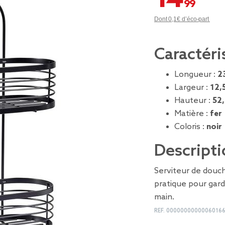
Dont 0,1€ d’éco-part
Caractéri
Longueur :
2
Largeur :
12,
Hauteur :
52
Matière :
fer
Coloris :
noir
Descripti
Serviteur de douch
pratique pour gard
main.
REF.
0000000000006016