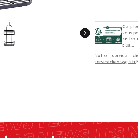
Ce prod
vous po
en les
plus...
.
Notre service c
serviceclient@gifi.fr