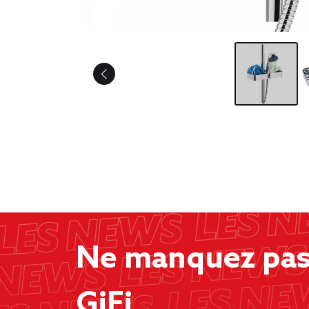
Ne manquez pas 
GiFi