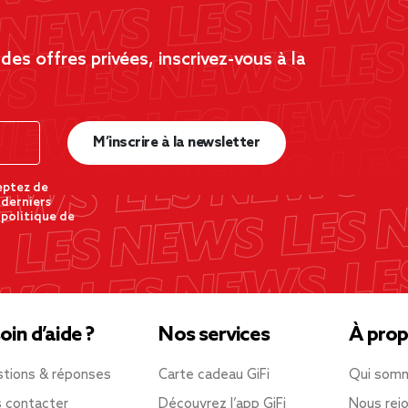
es offres privées, inscrivez-vous à la
M’inscrire à la newsletter
eptez de
 derniers
 politique de
oin d’aide ?
Nos services
À prop
tions & réponses
Carte cadeau GiFi
Qui som
 contacter
Découvrez l’app GiFi
Nous rejo