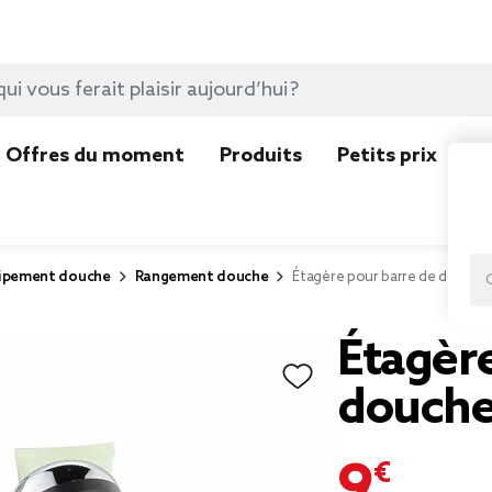
Offres du moment
Produits
Petits prix
N
ipement douche
Rangement douche
Étagère pour barre de douche
Étagère
douch
9,99 €