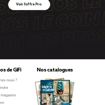
Voir l’offre Pro
os de GiFi
Nos catalogues
mes-nous ?
indre
 magasins
oom