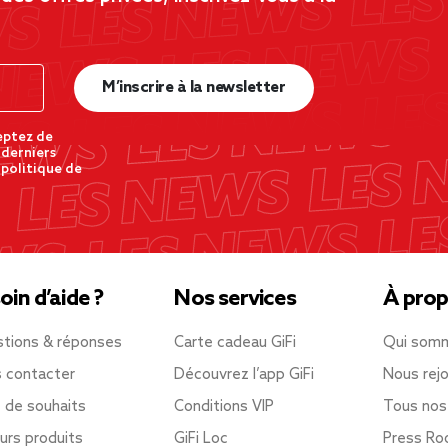
M’inscrire à la newsletter
eptez de
 derniers
 politique de
oin d’aide ?
Nos services
À prop
tions & réponses
Carte cadeau GiFi
Qui som
 contacter
Découvrez l’app GiFi
Nous rejo
e de souhaits
Conditions VIP
Tous nos
urs produits
GiFi Loc
Press R