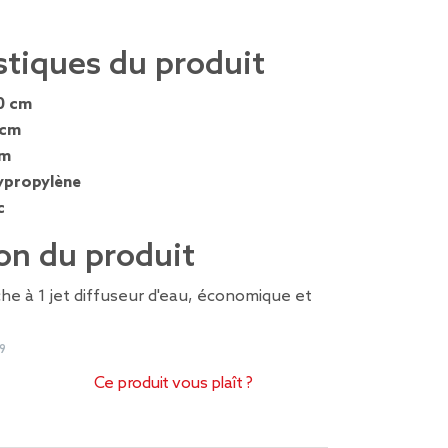
stiques du produit
0 cm
 cm
cm
ypropylène
c
on du produit
 à 1 jet diffuseur d'eau, économique et
9
Ce produit vous plaît ?