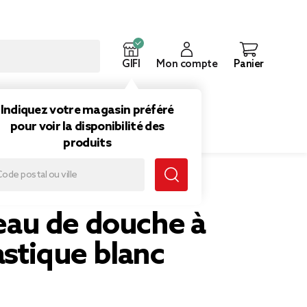
GIFI
Mon compte
Panier
ouveautés
Inspirations
Indiquez votre magasin préféré
pour voir la disponibilité des
produits
e à 1 jet plastique blanc
u de douche à
lastique blanc