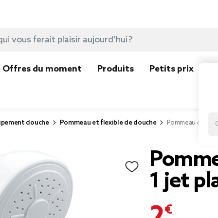
Offres du moment
Produits
Petits prix
N
ipement douche
Pommeau et flexible de douche
Pommeau de douch
Pommea
1 jet p
2,99 €