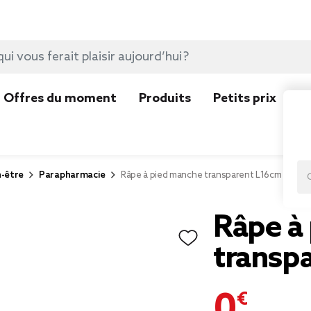
Offres du moment
Produits
Petits prix
N
n-être
Parapharmacie
Râpe à pied manche transparent L16cm
Râpe à
transp
0,59 €