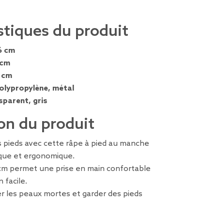
stiques du produit
6 cm
 cm
 cm
olypropylène, métal
sparent, gris
on du produit
s pieds avec cette râpe à pied au manche
ique et ergonomique.
cm permet une prise en main confortable
 facile.
er les peaux mortes et garder des pieds