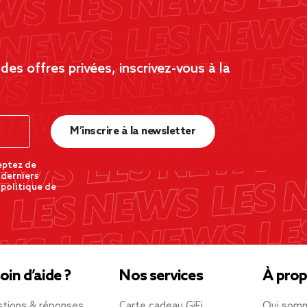
es offres privées, inscrivez-vous à la
M’inscrire à la newsletter
eptez de
 derniers
 politique de
oin d’aide ?
Nos services
À prop
tions & réponses
Carte cadeau GiFi
Qui som