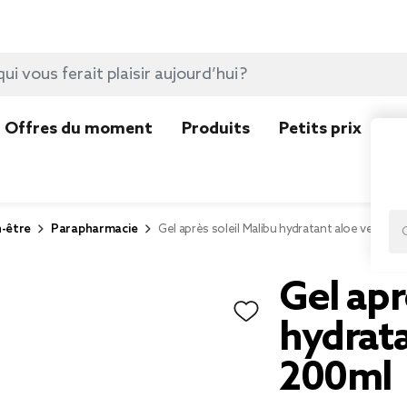
Offres du moment
Produits
Petits prix
N
n-être
Parapharmacie
Gel après soleil Malibu hydratant aloe vera 20
Gel apr
hydrata
200ml