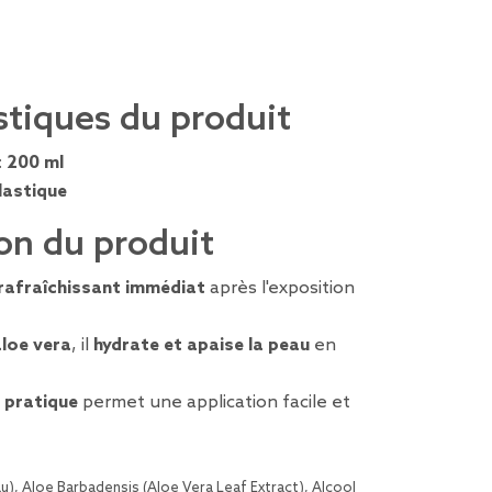
stiques du produit
:
200 ml
lastique
on du produit
rafraîchissant immédiat
après l'exposition
aloe vera
, il
hydrate et apaise la peau
en
 pratique
permet une application facile et
u), Aloe Barbadensis (Aloe Vera Leaf Extract), Alcool