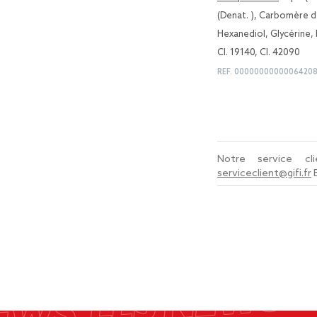
(Denat. ), Carbomère d
Hexanediol, Glycérine,
CI. 19140, CI. 42090
REF.
0000000000006420
Notre service c
serviceclient@gifi.fr