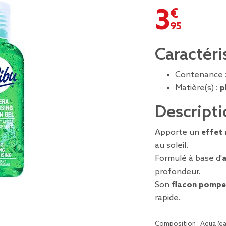
3,95 €
Caractéri
Contenance 
Matière(s) :
p
Descripti
Apporte un
effet 
au soleil.
Formulé à base d'
profondeur.
Son
flacon pompe
rapide.
Composition :
Aqua (ea