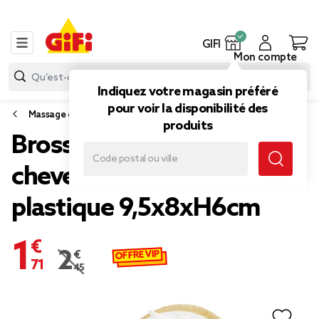
GIFI
Mon compte
Indiquez votre magasin préféré
pour voir la disponibilité des
Massage et sauna
produits
Brosse stimulante cuir
chevelu bambou et
plastique 9,5x8xH6cm
1,71 €
OFFRE VIP
2,45 €
Prix remisé de 2,45 € à 1,71 €