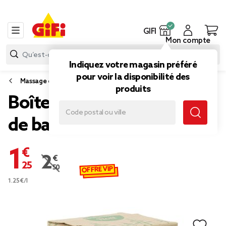
GIFI
Mon compte
Indiquez votre magasin préféré
pour voir la disponibilité des
Massage et sauna
produits
Boîte Cadeau suprise set
de bain bien-être
1,25 €
2,50 €
Prix remisé de 2,50 € à 1,25 €
OFFRE VIP
1.25€/l