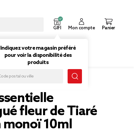
GIFI
Mon compte
Panier
ouveautés
Inspirations
Indiquez votre magasin préféré
pour voir la disponibilité des
produits
 parfum monoï 10ml
ssentielle
ué fleur de Tiaré
 monoï 10ml