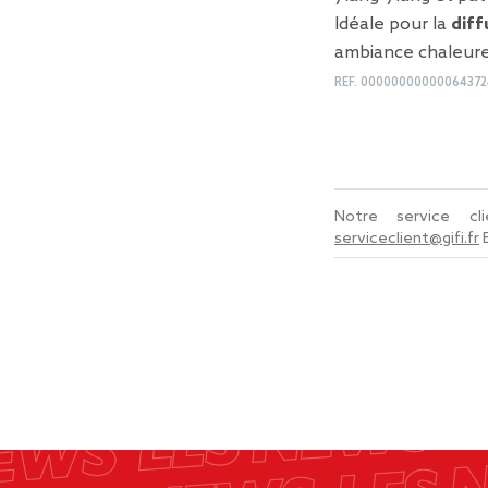
Idéale pour la
diff
ambiance chaleur
REF.
00000000000064372
Notre service c
serviceclient@gifi.fr