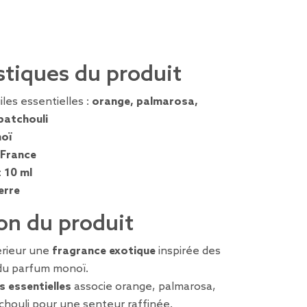
stiques du produit
iles essentielles :
orange, palmarosa,
 patchouli
oï
France
:
10 ml
erre
on du produit
érieur une
fragrance exotique
inspirée des
 du parfum monoï.
s essentielles
associe orange, palmarosa,
chouli pour une senteur raffinée.