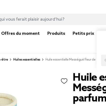
Offres du moment
Produits
Petits prix
N
n-être
Huiles essentielles
Huile essentielle Mességué fleur de Tiaré
Huile e
Messég
parfum