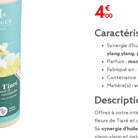
4,00 €
Caractéri
Synergie d'hu
ylang ylang,
Parfum :
mon
Fabriqué en :
Contenance 
Matière(s) :
v
Descripti
Offrez à votre int
fleurs de Tiaré et
Sa
synergie d'huile
ylang-ylang et pat