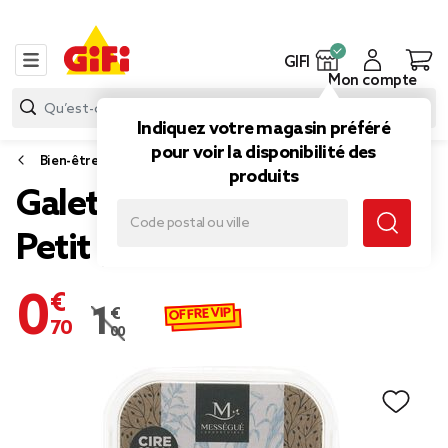
GIFI
Mon compte
Indiquez votre magasin préféré
pour voir la disponibilité des
Bien-être et minceur
produits
Galet de cire Verveine
Petit grain
0,70 €
OFFRE VIP
1,00 €
Prix remisé de 1,00 € à 0,70 €