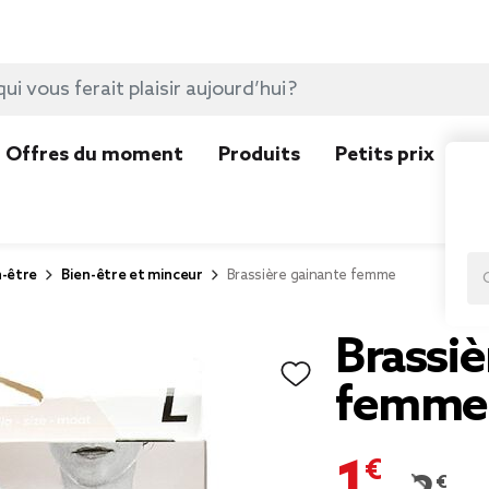
Offres du moment
Produits
Petits prix
N
n-être
Bien-être et minceur
Brassière gainante femme
Brassiè
femme
1,40 €