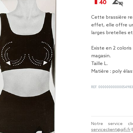
2,00 €
Prix r
Cette brassière re
effet, elle offre u
larges bretelles et
Existe en 2 coloris
magasin.
Taille L.
Matière : poly éla
REF.
00000000000054983
Notre service c
serviceclient@gifi.fr