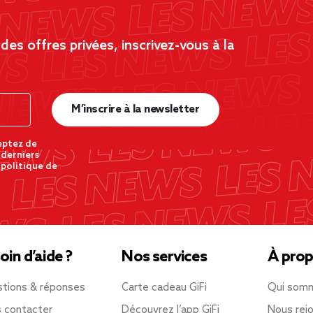
es offres privées, inscrivez-vous à la
M’inscrire à la newsletter
eptez de
 derniers
 politique de
oin d’aide ?
Nos services
À prop
tions & réponses
Carte cadeau GiFi
Qui som
 contacter
Découvrez l’app GiFi
Nous rejo