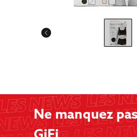
Ne manquez pas 
GiFi