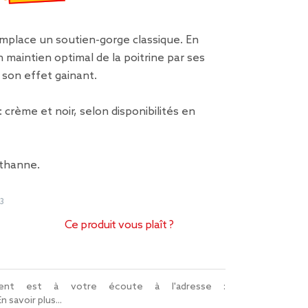
emisé de 2,00 € à 1,40 €
mplace un soutien-gorge classique. En
n maintien optimal de la poitrine par ses
 son effet gainant.
 : crème et noir, selon disponibilités en
sthanne.
3
Ce produit vous plaît ?
lient est à votre écoute à l'adresse :
En savoir plus...