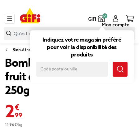
GIFI
Mon compte
Indiquez votre magasin préféré
pour voir la disponibilité des
Bien-être et minceur
produits
Bombe de bain senteur
fruit de la passion Ø7,5cm
250g
2,99 €
11.96€/kg