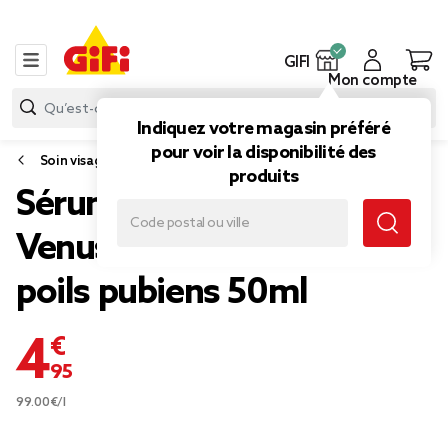
GIFI
Mon compte
Indiquez votre magasin préféré
pour voir la disponibilité des
Soin visage et corps
produits
Sérum apaisant quotidien
Venus Satin Care peau et
poils pubiens 50ml
4,95 €
99.00€/l