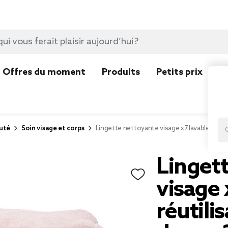
Offres du moment
Produits
Petits prix
N
uté
Soin visage et corps
Lingette nettoyante visage x7 lavable et ré
Linget
visage 
réutili