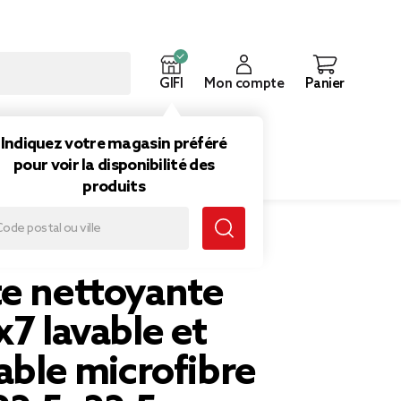
GIFI
Mon compte
Panier
ouveautés
Inspirations
Indiquez votre magasin préféré
pour voir la disponibilité des
produits
utilisable microfibre douce 22,5x22,5cm
te nettoyante
x7 lavable et
sable microfibre