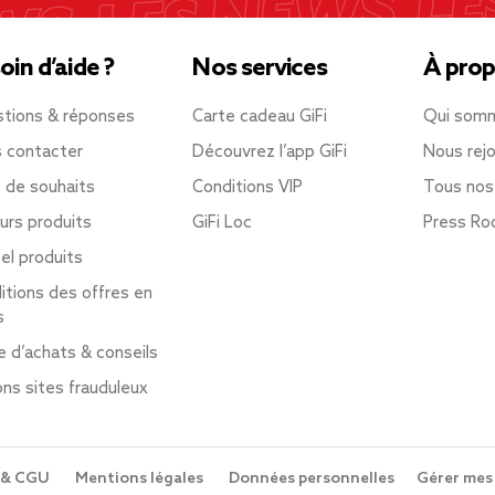
oin d’aide ?
Nos services
À prop
tions & réponses
Carte cadeau GiFi
Qui som
 contacter
Découvrez l’app GiFi
Nous rejo
e de souhaits
Conditions VIP
Tous nos
urs produits
GiFi Loc
Press R
el produits
itions des offres en
s
e d’achats & conseils
ons sites frauduleux
 & CGU
Mentions légales
Données personnelles
Gérer mes