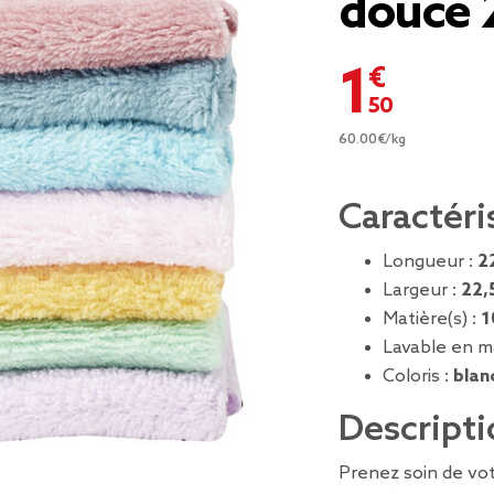
douce 
1,50 €
60.00€/kg
Caractéri
Longueur :
2
Largeur :
22,
Matière(s) :
1
Lavable en m
Coloris :
blan
Descripti
Prenez soin de vo