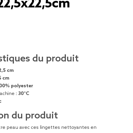
22,5x22,5cm
stiques du produit
2,5 cm
5 cm
00% polyester
achine :
30°C
c
on du produit
tre peau avec ces lingettes nettoyantes en