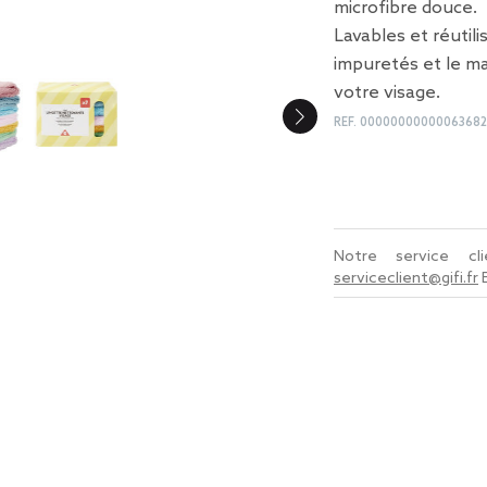
microfibre douce.
Lavables et réutili
impuretés et le ma
votre visage.
REF.
00000000000063682
Notre service c
serviceclient@gifi.fr