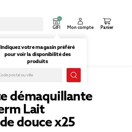
GIFI
Mon compte
Panier
ouveautés
Inspirations
Indiquez votre magasin préféré
pour voir la disponibilité des
produits
mande douce x25
te démaquillante
erm Lait
de douce x25