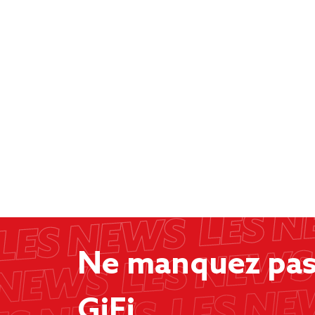
Ne manquez pas 
GiFi