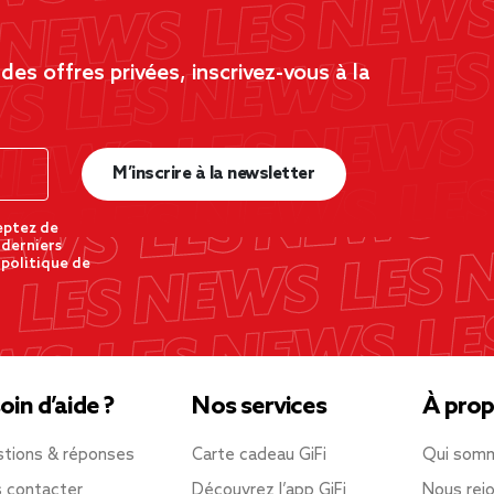
es offres privées, inscrivez-vous à la
M’inscrire à la newsletter
eptez de
 derniers
 politique de
oin d’aide ?
Nos services
À prop
tions & réponses
Carte cadeau GiFi
Qui som
 contacter
Découvrez l’app GiFi
Nous rejo