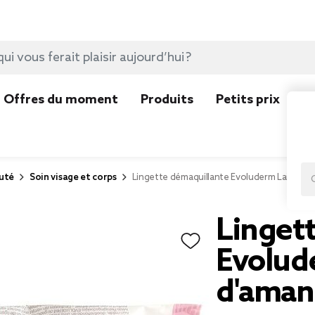
Offres du moment
Produits
Petits prix
N
uté
Soin visage et corps
Lingette démaquillante Evoluderm Lait d'a
Linget
Evolud
d'aman