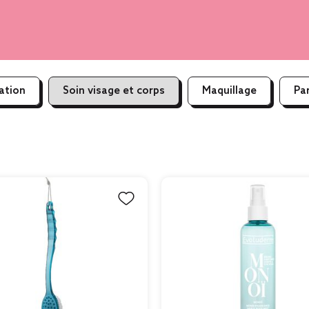
ation
Soin visage et corps
Maquillage
Pa