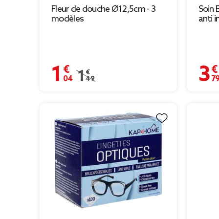
Fleur de douche Ø12,5cm - 3
Soin 
modèles
anti 
1,04 €
3,79 
Prix remisé de 1,49 € à 1,04 €
1,49 €