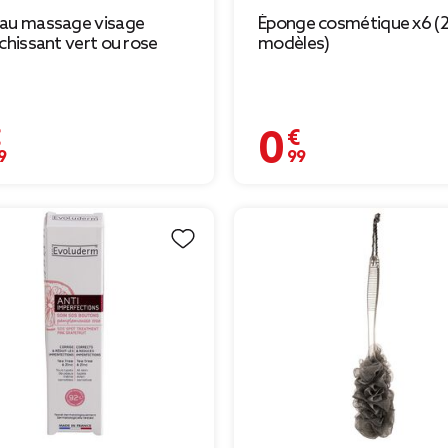
au massage visage
Éponge cosmétique x6 (
îchissant vert ou rose
modèles)
€
0,99 €