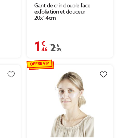
Gant de crin double face
exfoliation et douceur
20x14cm
1,46 €
Prix remisé de 2,09 € à 1,46 €
2,09 €
OFFRE VIP