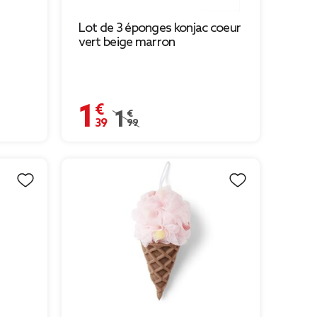
Lot de 3 éponges konjac coeur
vert beige marron
1,39 €
9 € à 2,65 €
Prix remisé de 1,99 € à 1,39 €
1,99 €