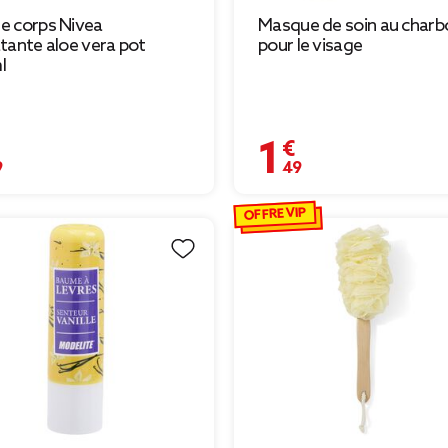
e corps Nivea
Masque de soin au charb
tante aloe vera pot
pour le visage
l
€
1,49 €
OFFRE VIP