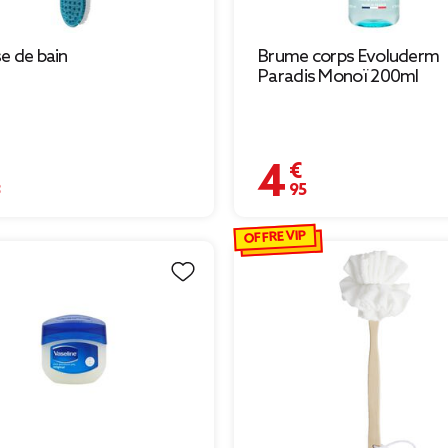
e de bain
Brume corps Evoluderm
Paradis Monoï 200ml
€
4,95 €
OFFRE VIP