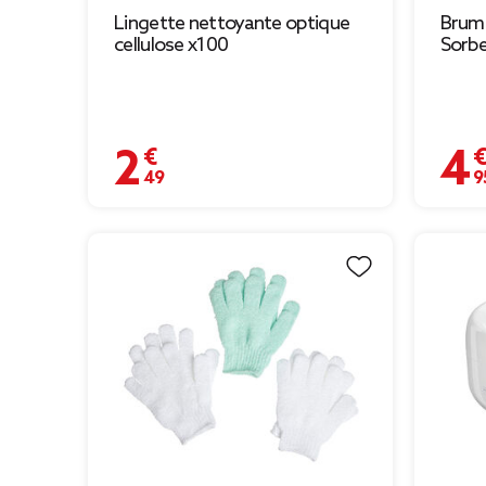
Lingette nettoyante optique
Brum
cellulose x100
Sorb
2,49 €
4,95 