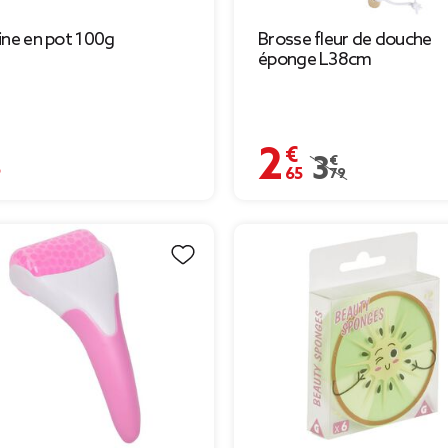
ine en pot 100g
Brosse fleur de douche
éponge L38cm
€
2,65 €
Prix remisé de 3,7
3,79 €