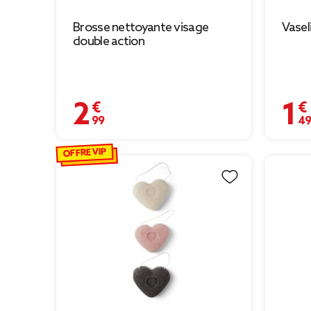
Brosse nettoyante visage
Vasel
double action
2,99 €
1,49 
OFFRE VIP