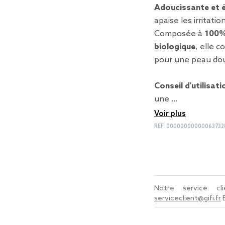
Adoucissante et é
apaise les irritati
Composée à
100% 
biologique
, elle 
pour une peau dou
Conseil d'utilisati
une …
Voir plus
REF.
00000000000063732
Notre service c
serviceclient@gifi.fr