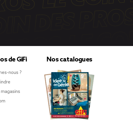
os de GiFi
Nos catalogues
mes-nous ?
indre
 magasins
oom