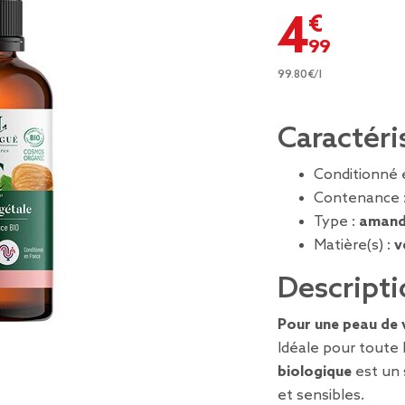
4,99 €
99.80€/l
Caractéri
Conditionné 
Contenance 
Type :
amand
Matière(s) :
v
Descripti
Pour une peau de 
Idéale pour toute 
biologique
est un 
et sensibles.