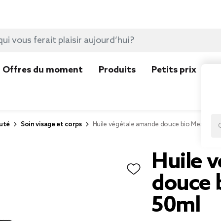
Offres du moment
Produits
Petits prix
N
uté
Soin visage et corps
Huile végétale amande douce bio Mességué
Huile 
douce 
50ml