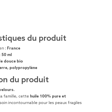
stiques du produit
en :
France
:
50 ml
e douce bio
erre, polypropylène
on du produit
velours.
la famille, cette
huile 100% pure et
soin incontournable pour les peaux fragiles