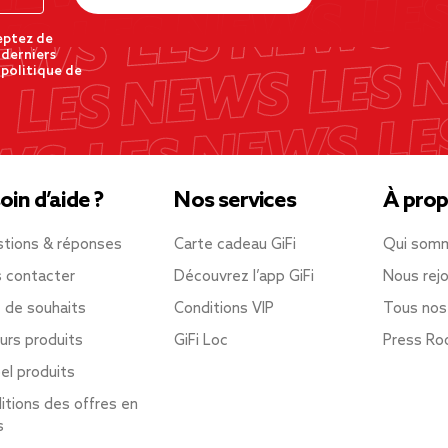
eptez de
 derniers
 politique de
oin d’aide ?
Nos services
À prop
tions & réponses
Carte cadeau GiFi
Qui som
 contacter
Découvrez l’app GiFi
Nous rejo
e de souhaits
Conditions VIP
Tous nos
urs produits
GiFi Loc
Press R
el produits
itions des offres en
s