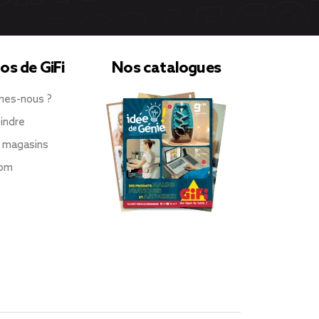
os de GiFi
Nos catalogues
mes-nous ?
indre
 magasins
oom