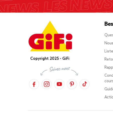
Bes
Ques
Nous
List
Copyright 2025 - GiFi
Reto
Rapp
Cond
cour
Guid
Acti