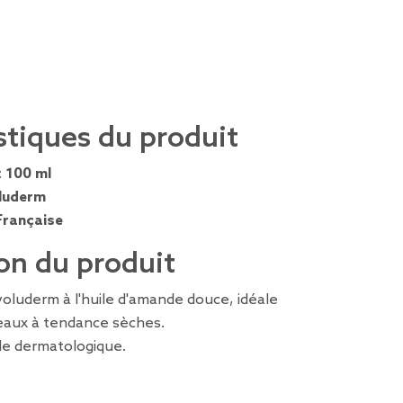
stiques du produit
:
100 ml
luderm
Française
on du produit
oluderm à l'huile d'amande douce, idéale
peaux à tendance sèches.
le dermatologique.