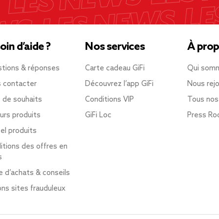
oin d’aide ?
Nos services
À prop
tions & réponses
Carte cadeau GiFi
Qui som
 contacter
Découvrez l’app GiFi
Nous rejo
e de souhaits
Conditions VIP
Tous nos
urs produits
GiFi Loc
Press R
el produits
itions des offres en
s
e d’achats & conseils
ons sites frauduleux