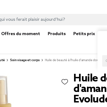
Offres du moment
Produits
Petits prix
N
uté
Soin visage et corps
Huile de beauté à l'huile d'amande douce E
Huile d
d'aman
Evolud