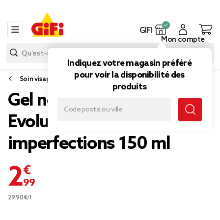
GIFI
Mon compte
Indiquez votre magasin préféré
pour voir la disponibilité des
Soin visage et corps
produits
Gel nettoyant exfoliant
Evoluderm anti
imperfections 150 ml
2,99 €
29.90€/l