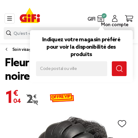
GIFI
Mon compte
Indiquez votre magasin préféré
pour voir la disponibilité des
Soin visage et corps
produits
Fleur de douche exfoliante
noire
1,04 €
OFFRE VIP
2,09 €
Prix remisé de 2,09 € à 1,04 €