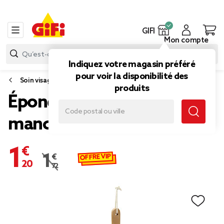
GIFI
Mon compte
Indiquez votre magasin préféré
pour voir la disponibilité des
Soin visage et corps
produits
Éponge de douche avec
manche en bois L38cm
1,20 €
OFFRE VIP
1,72 €
Prix remisé de 1,72 € à 1,20 €